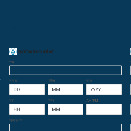
नई मंगनी
लड़की का विवरण दर्ज करें
नाम
तारीख
महीना
साल
घंटा
मिनट
AM/PM
जन्म स्थान