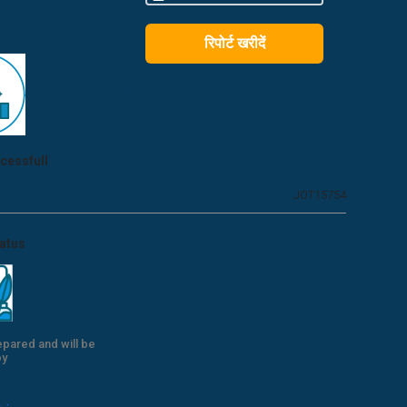
रिपोर्ट खरीदें
cessfull
JOT15754
tatus
epared and will be
by