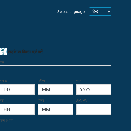
Select language
लड़के का विवरण दर्ज करें
नाम
तारीख
महीना
साल
घंटा
मिनट
AM/PM
जन्म स्थान