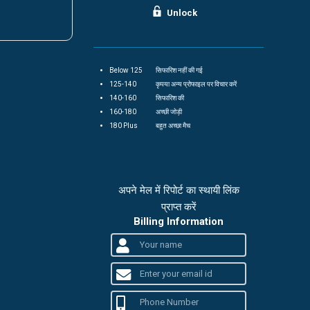
Unlock
Below 125
सिफारिश नहीं की गई
125-140
कृपया अन्य प्रोफाइल पर विचार करें
140-160
सिफारिश की
160-180
अच्छी जोड़ी
180 Plus
बहुत अच्छा मैच
अपने मेल में रिपोर्ट का स्थायी लिंक
प्राप्त करें
Billing Information