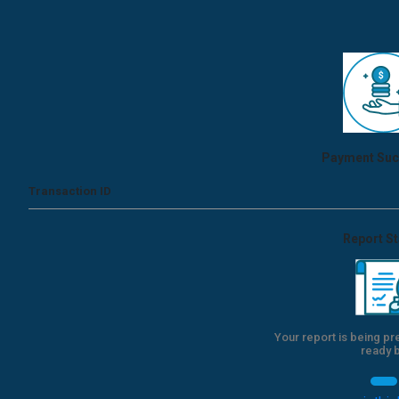
Payment Suc
Transaction ID
Report S
Your report is being pr
ready 