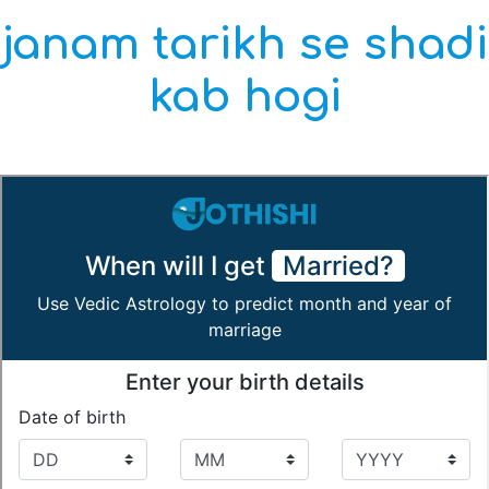
janam tarikh se shadi
kab hogi