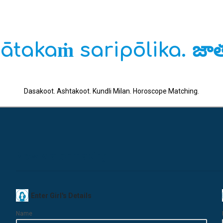
ātakaṁ saripōlika. జాత
Dasakoot. Ashtakoot. Kundli Milan. Horoscope Matching.